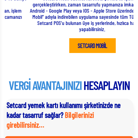
S
gerçekleştirirken, zaman tasarrufu yapmanıza imkan tanıyor.
k
Android - Google Play veya IOS - Apple Store üzerinden “Setcard
Mobil” adıyla indirebilen uygulama sayesinde tüm Türkiye’deki
Setcard POS’u bulunan üye iş yerlerinde, hızlıca harcama
yapabilirsiniz.
SETCARD MOBİL
VERGİ AVANTAJINIZI
HESAPLAYIN
Setcard yemek kartı kullanımı şirketinizde ne
kadar tasarruf sağlar?
Bilgilerinizi
girebilirsiniz...