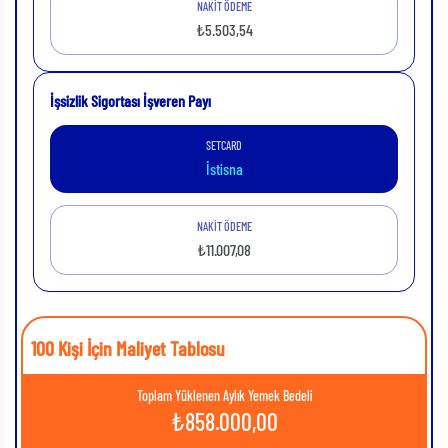
NAKİT ÖDEME
₺5.503,54
İşsizlik Sigortası İşveren Payı
SETCARD
İstisna
NAKİT ÖDEME
₺11.007,08
100 Kişi İçin Maliyet Tablosu
Toplam Yüklenen Aylık Yemek Bedeli
₺
858.000,00