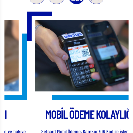
MOBİL ÖDEME KOLAYLIĞI
ye
Setcard Mobil Ödeme, Karekod/QR Kod ile işleminizi