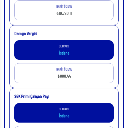
NAKİT ÖDEME
₺19.720,11
Damga Vergisi
SETCARD
İstisna
NAKİT ÖDEME
₺880,44
SGK Primi Çalışan Payı
SETCARD
İstisna