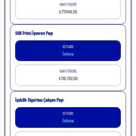
NAKİT ÖDEME
₺77.049,56
SGK Primi İşveren Payı
SETCARD
İstisna
NAKİT ÖDEME
₺119.702,00
İşsizlik Sigortası Çalışan Payı
SETCARD
İstisna