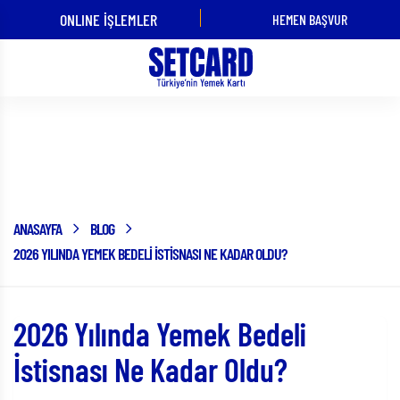
ONLINE İŞLEMLER
HEMEN BAŞVUR
ÜYE İŞ YERİ
KART
OLMAK
KULLANMAK
İSTİYORUM!
İSTİYORUM!
Blog
ANASAYFA
BLOG
2026 YILINDA YEMEK BEDELI İSTISNASI NE KADAR OLDU?
2026 Yılında Yemek Bedeli
İstisnası Ne Kadar Oldu?