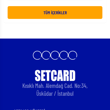
Ön Muhasebede Bilinmesi Gereken Noktalar
TÜM İÇERİKLER
Kısıklı Mah. Alemdağ Cad. No:34,
Üsküdar / İstanbul