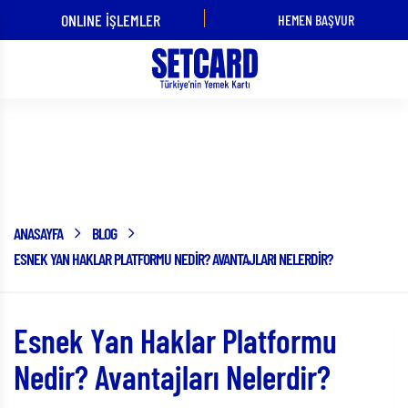
ONLINE İŞLEMLER
HEMEN BAŞVUR
ÜYE İŞ YERİ
KART
OLMAK
KULLANMAK
İSTİYORUM!
İSTİYORUM!
Blog
ANASAYFA
BLOG
ESNEK YAN HAKLAR PLATFORMU NEDIR? AVANTAJLARI NELERDIR?
Esnek Yan Haklar Platformu
Nedir? Avantajları Nelerdir?