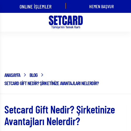
ONLINE İŞLEMLER
HEMEN BAŞVUR
ÜYE İŞ YERİ
KART
OLMAK
KULLANMAK
İSTİYORUM!
İSTİYORUM!
Blog
ANASAYFA
BLOG
SETCARD GIFT NEDIR? ŞIRKETINIZE AVANTAJLARI NELERDIR?
Setcard Gift Nedir? Şirketinize
Avantajları Nelerdir?