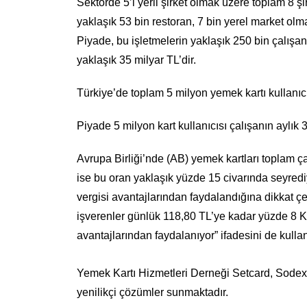
Sektörde 5’i yerli şirket olmak üzere toplam 8 şi
yaklaşık 53 bin restoran, 7 bin yerel market olm
Piyade, bu işletmelerin yaklaşık 250 bin çalışa
yaklaşık 35 milyar TL’dir.
Türkiye’de toplam 5 milyon yemek kartı kullanıcıs
Piyade 5 milyon kart kullanıcısı çalışanın aylık 3 
Avrupa Birliği’nde (AB) yemek kartları toplam ça
ise bu oran yaklaşık yüzde 15 civarında seyred
vergisi avantajlarından faydalandığına dikkat 
işverenler günlük 118,80 TL’ye kadar yüzde 8 K
avantajlarından faydalanıyor” ifadesini de kullan
Yemek Kartı Hizmetleri Derneği Setcard, Sodexo
yenilikçi çözümler sunmaktadır.