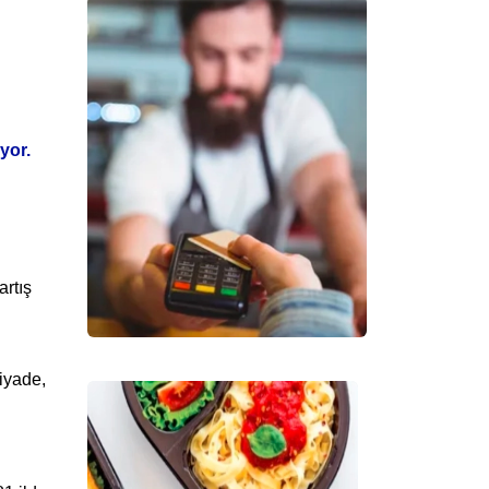
yor.
artış
Piyade,