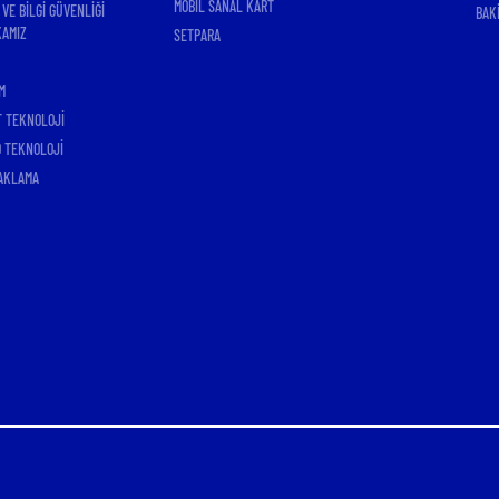
MOBİL SANAL KART
 VE BİLGİ GÜVENLİĞİ
BAK
KAMIZ
SETPARA
M
T TEKNOLOJİ
 TEKNOLOJİ
AKLAMA