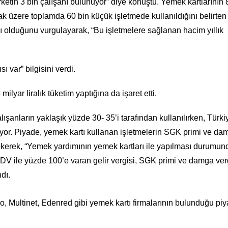
rketin 3 bin çalışanı bulunuyor” diye konuştu. Yemek kartlarının 
ak üzere toplamda 60 bin küçük işletmede kullanıldığını belirten
nı olduğunu vurgulayarak, “Bu işletmelere sağlanan hacim yıllık
ı var” bilgisini verdi.
milyar liralık tüketim yaptığına da işaret etti.
lışanların yaklaşık yüzde 30- 35’i tarafından kullanılırken, Türki
iyor. Piyade, yemek kartı kullanan işletmelerin SGK primi ve da
çekerek, “Yemek yardımının yemek kartları ile yapılması durumun
DV ile yüzde 100’e varan gelir vergisi, SGK primi ve damga ver
dı.
, Multinet, Edenred gibi yemek kartı firmalarının bulunduğu pi