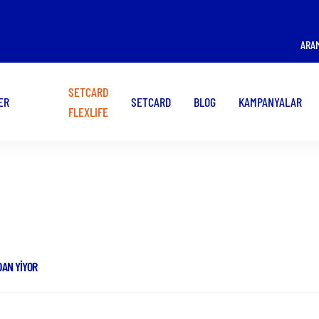
ÜYE İŞ YERİ OLMAK
KART KULLANMAK
ARA
İSTİYORUM!
İSTİYORUM!
SETCARD
ER
SETCARD
BLOG
KAMPANYALAR
FLEXLIFE
Haberler
DAN YIYOR