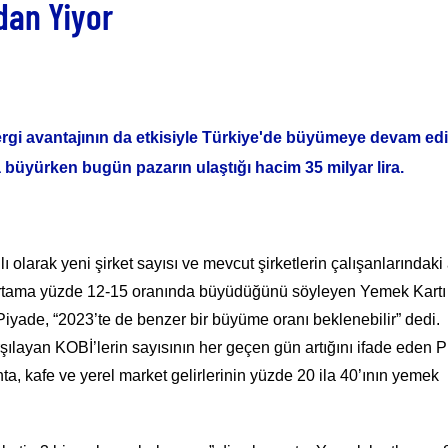
dan Yiyor
ergi avantajının da etkisiyle Türkiye'de büyümeye devam edi
a büyürken bugün pazarın ulaştığı hacim 35 milyar lira.
larak yeni şirket sayısı ve mevcut şirketlerin çalışanlarındaki 
nda ortama yüzde 12-15 oranında büyüdüğünü söyleyen Yemek Kartı
ade, “2023’te de benzer bir büyüme oranı beklenebilir” dedi.
rşılayan KOBİ’lerin sayısının her geçen gün artığını ifade eden 
nta, kafe ve yerel market gelirlerinin yüzde 20 ila 40’ının yemek