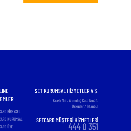
Yemek Kartıyla Çalışan İşyeri de
Kazanıyor
LINE
SET KURUMSAL HİZMETLER A.Ş.
LEMLER
Kısıklı Mah. Alemdağ Cad. No:34,
Üsküdar / İstanbul
CARD BİREYSEL
SETCARD MÜŞTERİ HİZMETLERİ
CARD KURUMSAL
444 0 351
CARD ÜYE