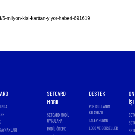
5-milyon-kisi-karttan-yiyor-haberi-691619
CARD
SETCARD
DESTEK
ON
MOBIL
İŞ
MIZDA
POS KULLANIM
KILAVUZU
LER
SETCARD MOBİL
SET
TALEP FORMU
UYGULAMA
E
SET
LOGO VE GÖRSELLER
MOBİL ÖDEME
KAYNAKLARI
SET