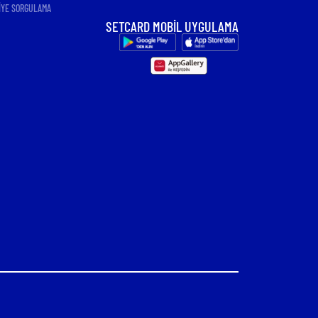
İYE SORGULAMA
SETCARD MOBİL UYGULAMA
Yemek Kartı Sektörü 200 Binden
Fazla Kişiye İstihdam Sağlıyor