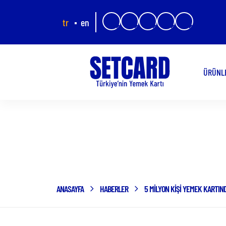
tr
en
ÜRÜNL
ANASAYFA
HABERLER
5 MILYON KIŞI YEMEK KARTIN