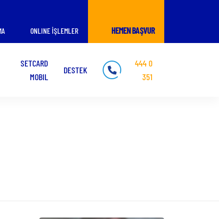
HEMEN BAŞVUR
MA
ONLINE İŞLEMLER
SETCARD
444 0
DESTEK
MOBIL
351