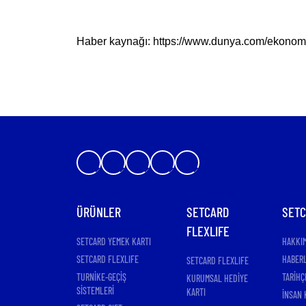
Haber kaynağı: https://www.dunya.com/ekonomi/
ÜRÜNLER
SETCARD
SET
FLEXLIFE
SETCARD YEMEK KARTI
HAKKI
SETCARD FLEXLIFE
HABER
SETCARD FLEXLIFE
TURNİKE-GEÇİŞ
TARİHÇ
KURUMSAL HEDİYE
SİSTEMLERİ
KARTI
İNSAN 