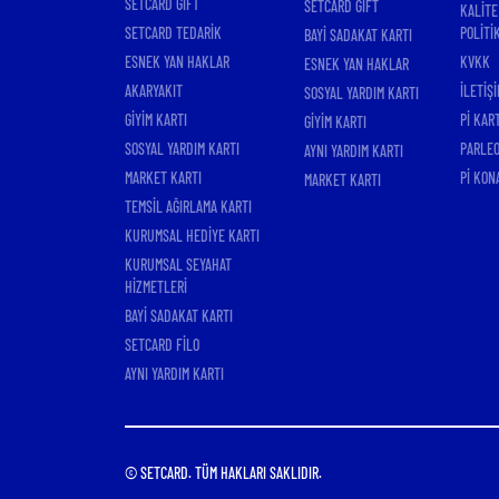
SETCARD GIFT
SETCARD GIFT
KALİTE
SETCARD TEDARİK
POLİTİ
BAYİ SADAKAT KARTI
ESNEK YAN HAKLAR
KVKK
ESNEK YAN HAKLAR
AKARYAKIT
İLETİŞİ
SOSYAL YARDIM KARTI
GİYİM KARTI
Pİ KAR
GİYİM KARTI
SOSYAL YARDIM KARTI
PARLEO
AYNI YARDIM KARTI
MARKET KARTI
Pİ KON
MARKET KARTI
TEMSİL AĞIRLAMA KARTI
KURUMSAL HEDİYE KARTI
KURUMSAL SEYAHAT
HİZMETLERİ
BAYİ SADAKAT KARTI
SETCARD FİLO
AYNI YARDIM KARTI
© SETCARD. TÜM HAKLARI SAKLIDIR.