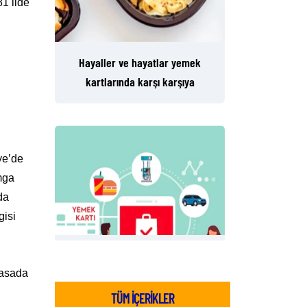
81 ilde
Hayaller ve hayatlar yemek
kartlarında karşı karşıya
ye’de
mga
da
gisi
Yemek Kartlarından Online
Yemek Sipariş Kanallarına Çağrı
yasada
TÜM İÇERİKLER