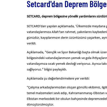
Setcard'dan Deprem Bölge
SETCARD, deprem bölgesine yönelik yardımlarını sürdür
SETCARD'dan yapılan açıklamada, 'Ülkemizde meydana gel
vatandaşlarımıza Allah'tan rahmet, yakınlarını kaybedenlere
günüdür, kayıplarımızın derin üzüntüsünü yaşarken, aynı z
verildi.
Açıklamada, "Gençlik ve Spor Bakanlığı başta olmak üzere de
bölgesindeki vatandaşlarımızın yemek ve gıda ihtiyaçlarını
vatandaşımıza sıcak yemek desteği veriyoruz. Ayrıca takı
sağlıyoruz." bilgisi paylaşıldı.
Açıklamada şu değerlendirmelere yer verildi:
"Çalışma arkadaşlarımızdan oluşan gönüllü ekibimiz, ilgili
temel malzemeleri sevk edip, Kahramanmaraş-Elbistan ve
Elbistan merkezdeki bir okulun bahçesinde depremzedeleri
dönüştürülmüştür.