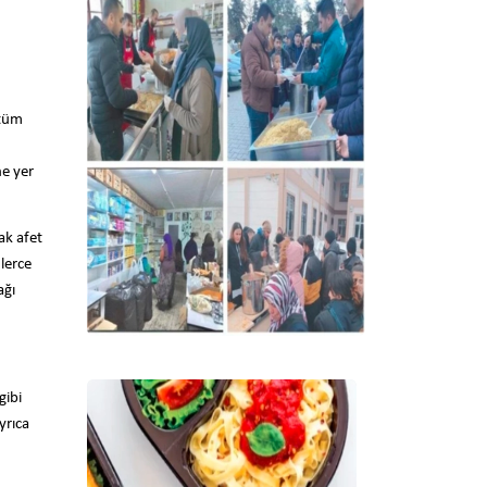
 tüm
ne yer
ak afet
nlerce
ağı
gibi
yrıca