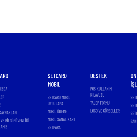
CARD
SETCARD
DESTEK
ON
MOBIL
İŞ
MIZDA
POS KULLANIM
KILAVUZU
LER
SETCARD MOBİL
SET
TALEP FORMU
UYGULAMA
E
SET
LOGO VE GÖRSELLER
MOBİL ÖDEME
KAYNAKLARI
SET
MOBİL SANAL KART
 VE BİLGİ GÜVENLİĞİ
BAK
KAMIZ
SETPARA