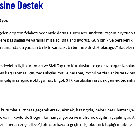
sine Destek
üyor.
en deprem felaketi nedeniyle derin üzüntü içerisindeyiz. Yaşamını yitiren
 baş sağlığı ve yaralılarımıza acil şifalar diliyoruz. Gün birlik ve beraberlik
amanda da yaraları birlikte saracak, birbirimize destek olacağız." ifadeleri
vletin ilgili kurumları ve Sivil Toplum Kuruluşları ile çok hızlı organize olar
n karşılanması için, tedarikçilerimiz ile beraber, mobil mutfaklar kurarak bi
m çalışması içinde olduğumuz birçok STK kuruluşlarına sıcak yemek tedarik 
 kurumlarla irtibata geçerek erzak, ekmek, hazır gıda, bebek bezi, battaniye 
 yakın köylerde 3 öğün kumanya, çorba ve malzeme dağıtımı yapılmıştır. A
n her an erişebileceği bir yapı hayata geçirilmiş, okulun kitaplığı markete