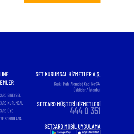
5 Milyon Kişi Yemek Kartından
Yiyor
LINE
SET KURUMSAL HİZMETLER A.Ş.
LEMLER
Kısıklı Mah. Alemdağ Cad. No:34,
Üsküdar / İstanbul
CARD BİREYSEL
SETCARD MÜŞTERİ HİZMETLERİ
CARD KURUMSAL
444 0 351
CARD ÜYE
İYE SORGULAMA
SETCARD MOBİL UYGULAMA