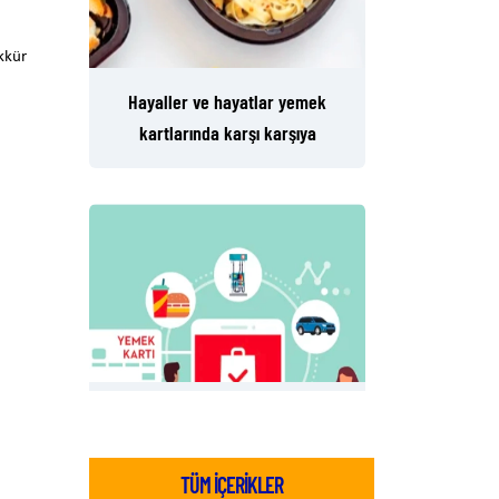
ekkür
Hayaller ve hayatlar yemek
kartlarında karşı karşıya
Yemek Kartlarından Online
Yemek Sipariş Kanallarına Çağrı
TÜM İÇERİKLER