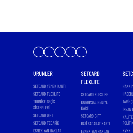
ÜRÜNLER
SETCARD
SET
FLEXLIFE
SETCARD YEMEK KARTI
HAKKI
SETCARD FLEXLIFE
HABER
SETCARD FLEXLIFE
TURNİKE-GEÇİŞ
TARİHÇ
KURUMSAL HEDİYE
SİSTEMLERİ
KARTI
İNSAN 
SETCARD GIFT
SETCARD GIFT
KALİTE
SETCARD TEDARİK
POLİTİ
BAYİ SADAKAT KARTI
ESNEK YAN HAKLAR
KVKK
ESNEK YAN HAKLAR