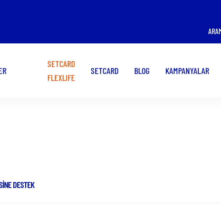
ÜYE İŞ YERİ OLMAK
KART KULLANMAK
ARA
İSTİYORUM!
İSTİYORUM!
SETCARD
ER
SETCARD
BLOG
KAMPANYALAR
FLEXLIFE
Haberler
SINE DESTEK