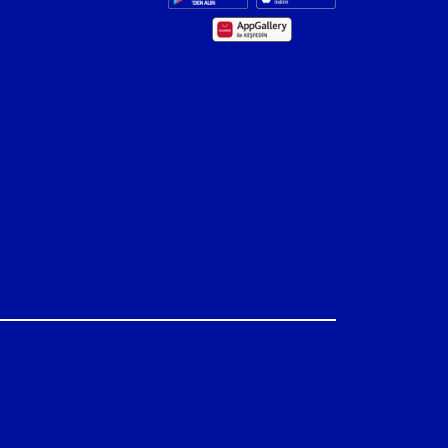
Yemek Kartıyla Çalışan İşyeri de
Kazanıyor
Yemek Kartı Sektörü 200 Binden
Fazla Kişiye İstihdam Sağlıyor