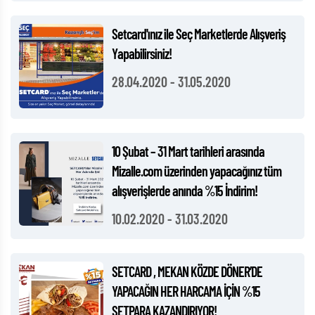
Setcard'ınız ile Seç Marketlerde Alışveriş
Yapabilirsiniz!
28.04.2020
-
31.05.2020
10 Şubat – 31 Mart tarihleri arasında
Mizalle.com üzerinden yapacağınız tüm
alışverişlerde anında %15 İndirim!
10.02.2020
-
31.03.2020
SETCARD , MEKAN KÖZDE DÖNER’DE
YAPACAĞIN HER HARCAMA İÇİN %15
SETPARA KAZANDIRIYOR!