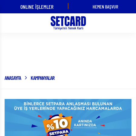
ONLINE İŞLEMLER
HEMEN BAŞVUR
ÜYE İŞ YERİ
KART
OLMAK
KULLANMAK
İSTİYORUM!
İSTİYORUM!
Kampanyalar
ANASAYFA
KAMPANYALAR