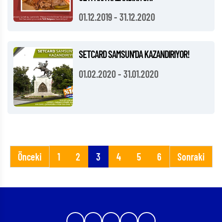
01.12.2019
-
31.12.2020
SETCARD SAMSUN’DA KAZANDIRIYOR!
01.02.2020
-
31.01.2020
Önceki
1
2
3
4
5
6
Sonraki