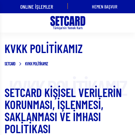
ONLINE İŞLEMLER
HEMEN BAŞVUR
ÜYE İŞ YERİ
KART
OLMAK
KULLANMAK
İSTİYORUM!
İSTİYORUM!
KVKK POLİTİKAMIZ
SETCARD
KVKK POLİTİKAMIZ
SETCARD KİŞİSEL VERİLERİN
KORUNMASI, İŞLENMESİ,
SAKLANMASI VE İMHASI
POLİTİKASI