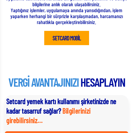
bilgilerine anlık olarak ulaşabilirsiniz.
bir
Yaptığınız işlemler, uygulamaya anında yansıdığından, işlem
A
ye
yaparken herhangi bir sürprizle karşılaşmadan, harcamanızı
rahatlıkla gerçekleştirebilirsiniz.
SETCARD MOBİL
VERGİ AVANTAJINIZI
HESAPLAYIN
Setcard yemek kartı kullanımı şirketinizde ne
kadar tasarruf sağlar?
Bilgilerinizi
girebilirsiniz...