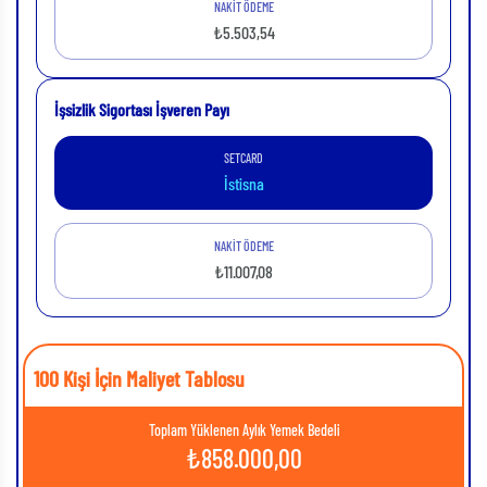
NAKİT ÖDEME
₺5.503,54
İşsizlik Sigortası İşveren Payı
SETCARD
İstisna
NAKİT ÖDEME
₺11.007,08
100 Kişi İçin Maliyet Tablosu
Toplam Yüklenen Aylık Yemek Bedeli
₺
858.000,00