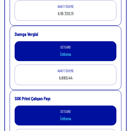
NAKİT ÖDEME
₺19.720,11
Damga Vergisi
SETCARD
İstisna
NAKİT ÖDEME
₺880,44
SGK Primi Çalışan Payı
SETCARD
İstisna