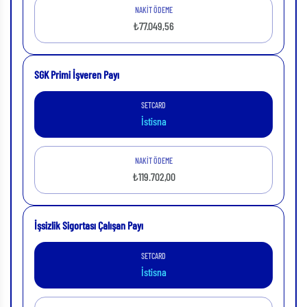
NAKİT ÖDEME
₺77.049,56
SGK Primi İşveren Payı
SETCARD
İstisna
NAKİT ÖDEME
₺119.702,00
İşsizlik Sigortası Çalışan Payı
SETCARD
İstisna