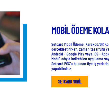
K
Setc
yerl
nokta
60.0
loka
en p