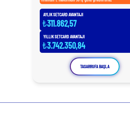
AYLIK SETCARD AVANTAJI
₺
311.862,57
YILLIK SETCARD AVANTAJI
₺
3.742.350,84
TASARRUFA BAŞLA