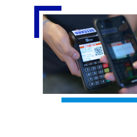
Slide 4 of 4
tanıyor.
en “Setcard
kiye’deki
cama