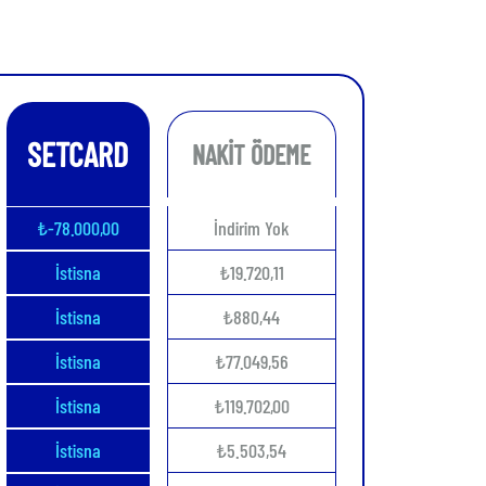
SETCARD
NAKİT ÖDEME
₺-78.000,00
İndirim Yok
İstisna
₺19.720,11
İstisna
₺880,44
İstisna
₺77.049,56
İstisna
₺119.702,00
İstisna
₺5.503,54