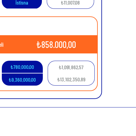
İstisna
₺11.007,08
₺
858.000,00
li
₺
780.000,00
₺
1.091.862,57
₺
13.102.350,89
₺
9.360.000,00