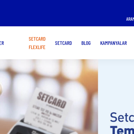
ÜYE İŞ YERİ OLMAK
KART KULLANMAK
ARA
İSTİYORUM!
İSTİYORUM!
SETCARD
ER
SETCARD
BLOG
KAMPANYALAR
FLEXLIFE