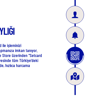
ULLANIM NOKTALARI
ard Mobil uygulamasında, Setpara anlaşmalı üye iş
erinin konumları, harita üzerinde görünen yıldızlı
larla belirtiliyor.
00’ini aşkın; restoran, cafe, market gibi
syondan dilediğinizi seçerek, tüketim ihtiyacınızı
ratik haliyle karşılayabilirsiniz.
SETCARD MOBİL