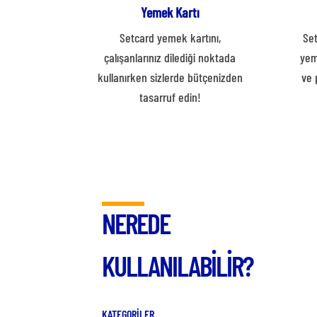
Yemek Kartı
Setcard yemek kartını,
Set
çalışanlarınız dilediği noktada
yem
kullanırken sizlerde bütçenizden
ve 
tasarruf edin!
NEREDE
KULLANILABİLİR?
KATEGORİLER