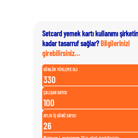
Setcard yemek kartı kullanımı şirketi
kadar tasarruf sağlar?
Bilgilerinizi
girebilirsiniz...
GÜNLÜK YÜKLEME (₺)
ÇALIŞAN SAYISI
AYLIK İŞ GÜNÜ SAYISI
Minimum 1, maksimum 30 iş günü girebilirsiniz